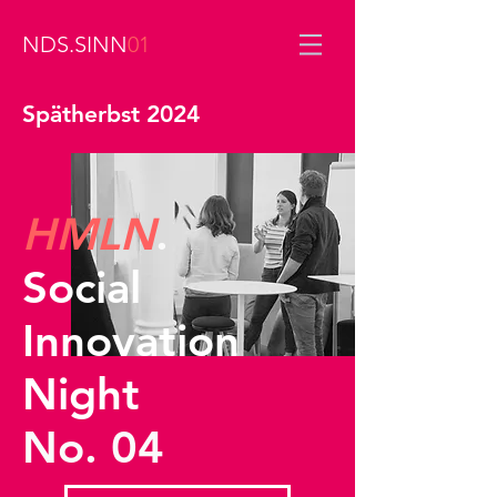
NDS.SINN
01
Spätherbst 2024
HMLN
.
Social
Innovation
Night
No. 04