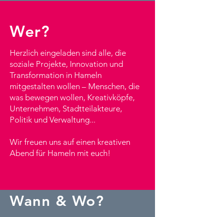
Wer?
Herzlich eingeladen sind alle, die
soziale Projekte, Innovation und
Transformation in Hameln
mitgestalten wollen – Menschen, die
was bewegen wollen, Kreativköpfe,
Unternehmen, Stadtteilakteure,
Politik und Verwaltung...
Wir freuen uns auf einen kreativen
Abend für Hameln mit euch!
Wann & Wo?